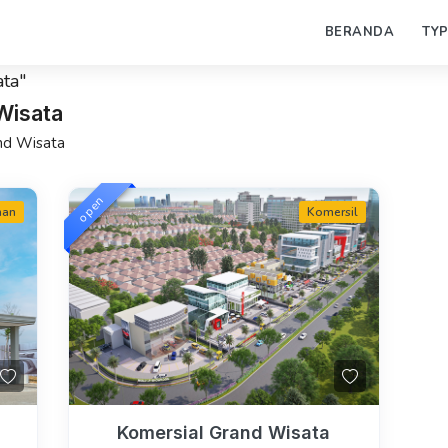
BERANDA
TY
ta"
Wisata
nd Wisata
open
han
Komersil
Komersial Grand Wisata