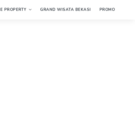
PE PROPERTY
GRAND WISATA BEKASI
PROMO