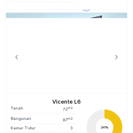
Vicente L6
Tanah
m2
72
Bangunan
m2
87
36
Kamar Tidur
3