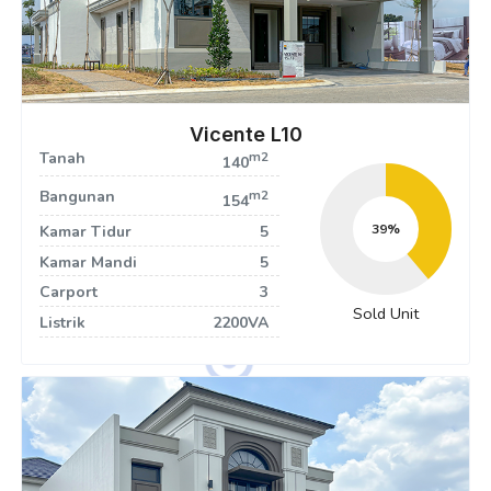
Vicente L10
Tanah
m2
140
Bangunan
m2
154
40
Kamar Tidur
5
Kamar Mandi
5
Carport
3
Sold Unit
Listrik
2200VA