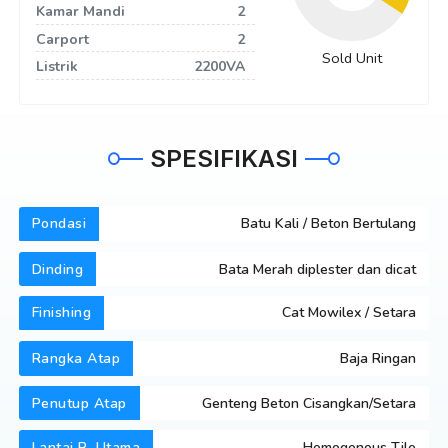
Kamar Mandi
2
Carport
2
Sold Unit
Listrik
2200VA
SPESIFIKASI
Pondasi
Batu Kali / Beton Bertulang
Dinding
Bata Merah diplester dan dicat
Finishing
Cat Mowilex / Setara
Rangka Atap
Baja Ringan
Penutup Atap
Genteng Beton Cisangkan/Setara
Lantai R. Utama
Homogenous Tile