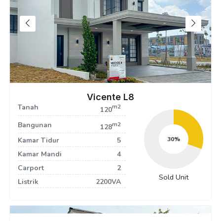
Vicente L8
Tanah
m2
120
Bangunan
m2
128
32
Kamar Tidur
5
Kamar Mandi
4
Carport
2
Sold Unit
Listrik
2200VA