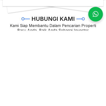
HUBUNGI KAMI
Kami Siap Membantu Dalam Pencarian Properti
Baru Anda, Baik Anda Sebagai Investor
Maupun Anda Sebagai End User.
DISCLAIM:
Kami percaya bahwa informasi di atas benar adanya, namun
harap di ingat bahwa semua data yang di atas hanya bersifat
ilustrasi saja dan dapat berubah sewaktu waktu tanpa
pemberitahuan terlebih dahulu. mohon Anda hubungi kami
untuk mendapatkan informasi terbaru.
Sales Admin