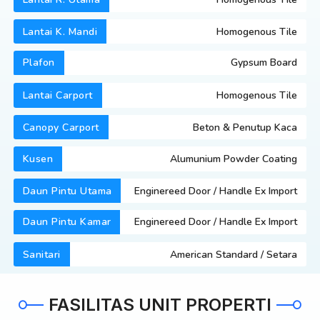
Lantai K. Mandi
Homogenous Tile
Plafon
Gypsum Board
Lantai Carport
Homogenous Tile
Canopy Carport
Beton & Penutup Kaca
Kusen
Alumunium Powder Coating
Daun Pintu Utama
Enginereed Door / Handle Ex Import
Daun Pintu Kamar
Enginereed Door / Handle Ex Import
Sanitari
American Standard / Setara
FASILITAS UNIT PROPERTI