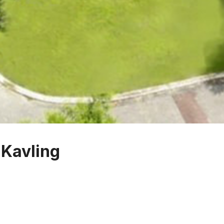
 Kavling