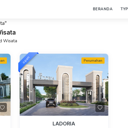
BERANDA
TY
ta"
isata
nd Wisata
open
han
Perumahan
LADORIA