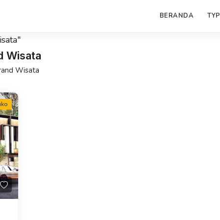
BERANDA
TY
sata"
d Wisata
rand Wisata
uko