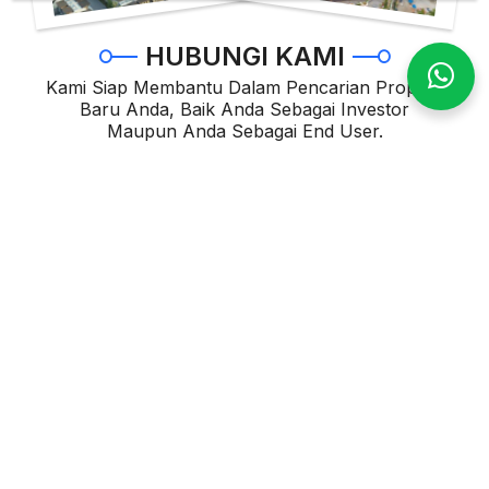
HUBUNGI KAMI
Kami Siap Membantu Dalam Pencarian Properti
Baru Anda, Baik Anda Sebagai Investor
Maupun Anda Sebagai End User.
DISCLAIM:
Kami percaya bahwa informasi di atas benar adanya, namun
harap di ingat bahwa semua data yang di atas hanya bersifat
ilustrasi saja dan dapat berubah sewaktu waktu tanpa
pemberitahuan terlebih dahulu. mohon Anda hubungi kami
untuk mendapatkan informasi terbaru.
Sales Admin
Chat Sekarang
Telp Sekarang