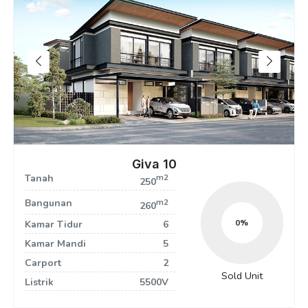
Giva 10
Tanah
m2
250
Bangunan
m2
260
0
Kamar Tidur
6
Kamar Mandi
5
Carport
2
Sold Unit
Listrik
5500V