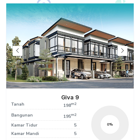
Giva 9
Tanah
m2
198
Bangunan
m2
195
0
Kamar Tidur
5
Kamar Mandi
5