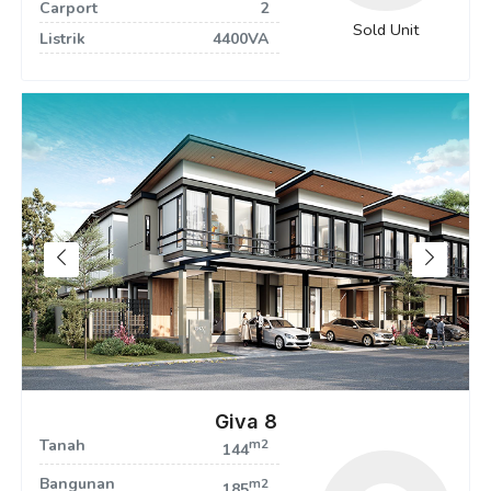
Carport
2
Sold Unit
Listrik
4400VA
Giva 8
Tanah
m2
144
Bangunan
m2
185