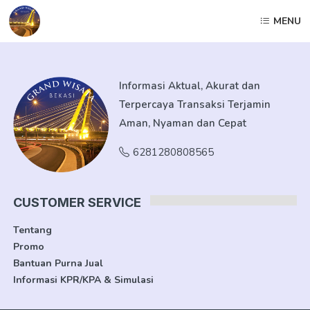
MENU
Informasi Aktual, Akurat dan
Terpercaya Transaksi Terjamin
Aman, Nyaman dan Cepat
6281280808565
CUSTOMER SERVICE
Tentang
Promo
Bantuan Purna Jual
Informasi KPR/KPA & Simulasi