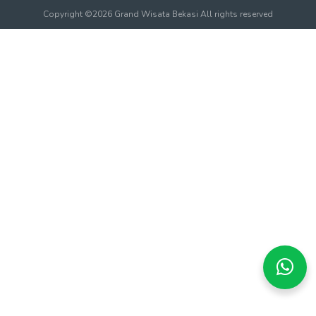
Copyright ©2026 Grand Wisata Bekasi All rights reserved