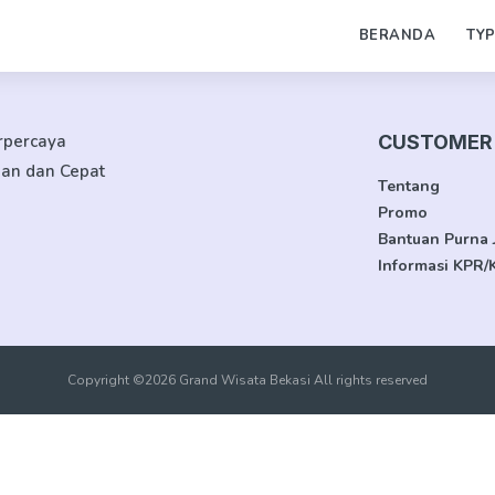
BERANDA
TY
erpercaya
CUSTOMER 
man dan Cepat
Tentang
Promo
Bantuan Purna 
Informasi KPR/
Copyright ©2026 Grand Wisata Bekasi All rights reserved