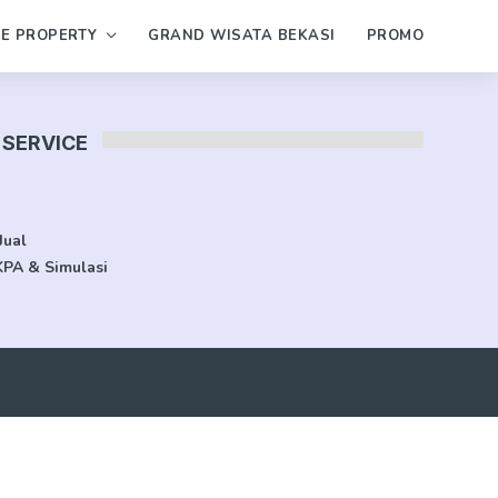
PE PROPERTY
GRAND WISATA BEKASI
PROMO
SERVICE
Jual
KPA & Simulasi