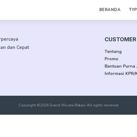
BERANDA
TY
erpercaya
CUSTOMER 
man dan Cepat
Tentang
Promo
Bantuan Purna 
Informasi KPR/
Copyright ©2026 Grand Wisata Bekasi All rights reserved