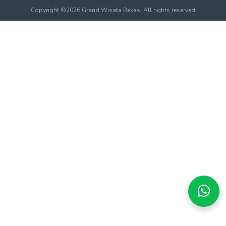
Copyright ©2026 Grand Wisata Bekasi All rights reserved