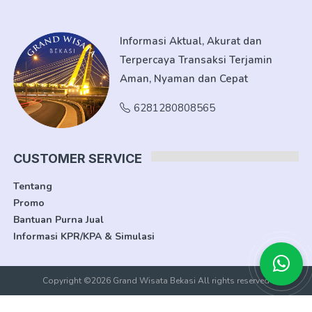
Informasi Aktual, Akurat dan
Terpercaya Transaksi Terjamin
Aman, Nyaman dan Cepat
6281280808565
CUSTOMER SERVICE
Tentang
Promo
Bantuan Purna Jual
Informasi KPR/KPA & Simulasi
Copyright ©2026 Grand Wisata Bekasi All rights reserved