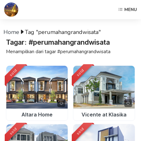
MENU
Home
Tag "perumahangrandwisata"
Tagar: #perumahangrandwisata
Menampilkan dari tagar #perumahangrandwisata
sold
sold
Altara Home
Vicente at Klasika
sold
sold