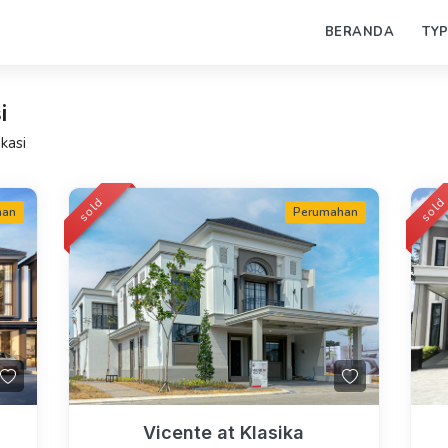
BERANDA
TY
i
kasi
sold
sol
han
Perumahan
Vicente at Klasika