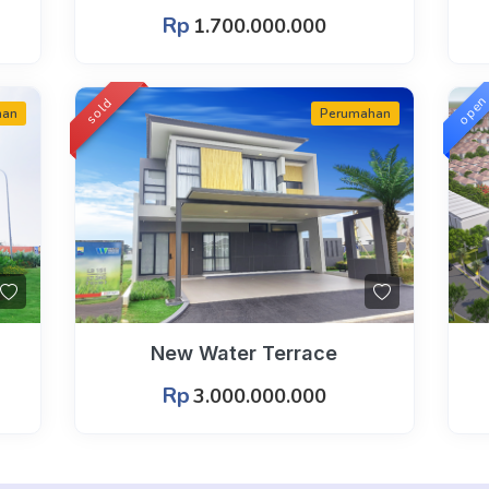
Rp
1.700.000.000
ope
sold
han
Perumahan
New Water Terrace
Rp
3.000.000.000