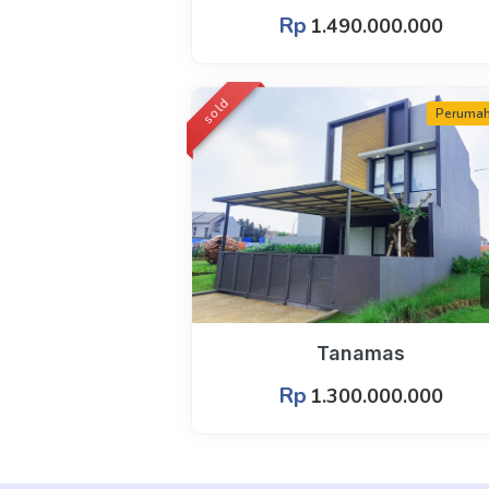
Rp
1.490.000.000
sold
Peruma
Tanamas
Rp
1.300.000.000